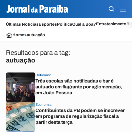
Entretenimento
Bl
Últimas Notícias
Esportes
Política
Qual a Boa?
Home
>
autuação
Resultados para a tag:
autuação
Cotidiano
Três escolas são notificadas e bar é
autuado em flagrante por aglomeração,
em João Pessoa
Economia
Contribuintes da PB podem se inscrever
em programa de regularização fiscal a
partir desta terça