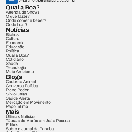
jornalismo@jornaldaparaiba.com.br
Qual a Boa?
Agenda de Shows
O que fazer?
Onde comer e beber?
Onde ficar?
Notícias
Bichos
Cultura
Economia
Educação
Política
Qual a Boa?
Cotidiano
Saúde
Tecnologia
Meio Ambiente
Blogs
Caderno Animal
Conversa Política
Pleno Poder
Sílvio Osias
Saúde Alerta
Mercado em Movimento
Papo Íntimo
Mais
Últimas Notícias
Tábuas de Marés em João Pessoa
Editais
Sobre o Jornal da Paraíba