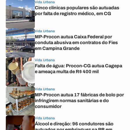
Vida Urbana
Cinco clínicas populares são autuadas
por falta de registro médico, em CG
Vida Urbana
MP-Procon autua Caixa Federal por
conduta abusiva em contratos do Fies
em Campina Grande
Vida Urbana
Falta de água: Procon-CG autua Cagepa
e ameaça multa de R$ 400 mil
Vida Urbana
MP-Procon autua 17 fábricas de bolo por
infringirem normas sanitárias e do
consumidor
Vida Urbana
Álcool e direção: 96 condutores são
autuados por embriaguez na PB em