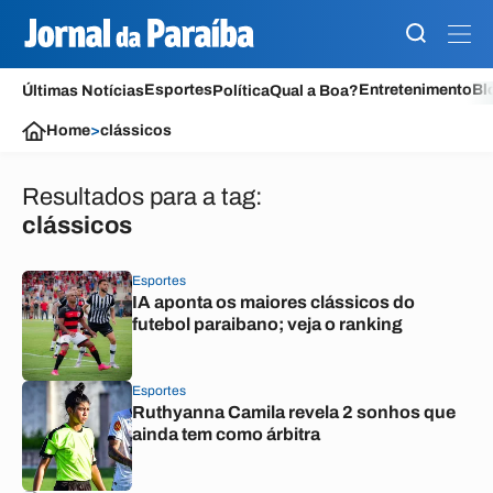
Esportes
Entretenimento
Bl
Últimas Notícias
Política
Qual a Boa?
Home
>
clássicos
Resultados para a tag:
clássicos
Esportes
IA aponta os maiores clássicos do
futebol paraibano; veja o ranking
Esportes
Ruthyanna Camila revela 2 sonhos que
ainda tem como árbitra