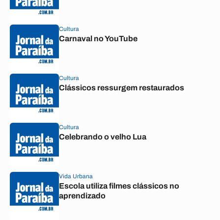
Cultura
Carnaval no YouTube
Cultura
Clássicos ressurgem restaurados
Cultura
Celebrando o velho Lua
Vida Urbana
Escola utiliza filmes clássicos no
aprendizado