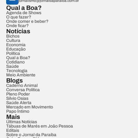
jornalismo@jornaldaparaiba.com.br
Qual a Boa?
Agenda de Shows
O que fazer?
Onde comer e beber?
Onde ficar?
Notícias
Bichos
Cultura
Economia
Educação
Política
Qual a Boa?
Cotidiano
Saúde
Tecnologia
Meio Ambiente
Blogs
Caderno Animal
Conversa Política
Pleno Poder
Sílvio Osias
Saúde Alerta
Mercado em Movimento
Papo Íntimo
Mais
Últimas Notícias
Tábuas de Marés em João Pessoa
Editais
Sobre o Jornal da Paraíba