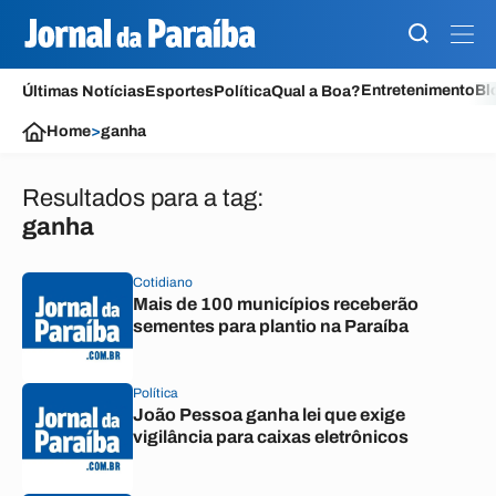
Entretenimento
Bl
Últimas Notícias
Esportes
Política
Qual a Boa?
Home
>
ganha
Resultados para a tag:
ganha
Cotidiano
Mais de 100 municípios receberão
sementes para plantio na Paraíba
Política
João Pessoa ganha lei que exige
vigilância para caixas eletrônicos