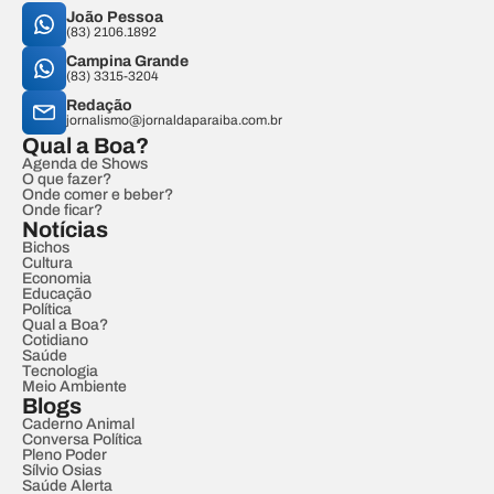
João Pessoa
(83) 2106.1892
Campina Grande
(83) 3315-3204
Redação
jornalismo@jornaldaparaiba.com.br
Qual a Boa?
Agenda de Shows
O que fazer?
Onde comer e beber?
Onde ficar?
Notícias
Bichos
Cultura
Economia
Educação
Política
Qual a Boa?
Cotidiano
Saúde
Tecnologia
Meio Ambiente
Blogs
Caderno Animal
Conversa Política
Pleno Poder
Sílvio Osias
Saúde Alerta