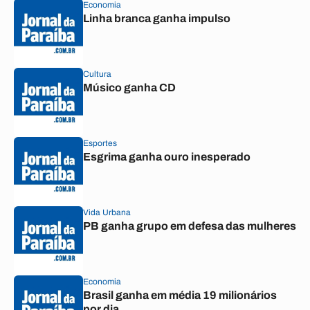
Economia
Linha branca ganha impulso
Cultura
Músico ganha CD
Esportes
Esgrima ganha ouro inesperado
Vida Urbana
PB ganha grupo em defesa das mulheres
Economia
Brasil ganha em média 19 milionários
por dia