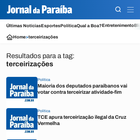
Entretenimento
Bl
Últimas Notícias
Esportes
Política
Qual a Boa?
Home
>
terceirizações
Resultados para a tag:
terceirizações
Política
Maioria dos deputados paraibanos vai
votar contra terceirizar atividade-fim
Política
TCE apura terceirização ilegal da Cruz
Vermelha