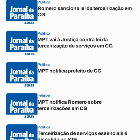
Política
Romero sanciona lei da terceirização em
CG
Política
MPT vai à Justiça contra lei da
terceirização de serviços em CG
Política
MPT notifica prefeito de CG
Política
MPT notifica Romero sobre
terceirizações em CG
Política
Terceirização de serviços essenciais é
discutida no STF