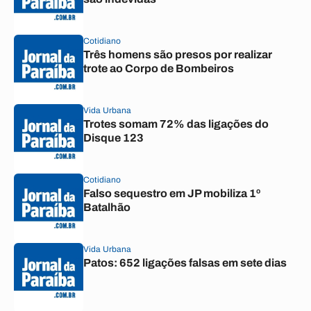
Cotidiano
Três homens são presos por realizar
trote ao Corpo de Bombeiros
Vida Urbana
Trotes somam 72% das ligações do
Disque 123
Cotidiano
Falso sequestro em JP mobiliza 1º
Batalhão
Vida Urbana
Patos: 652 ligações falsas em sete dias