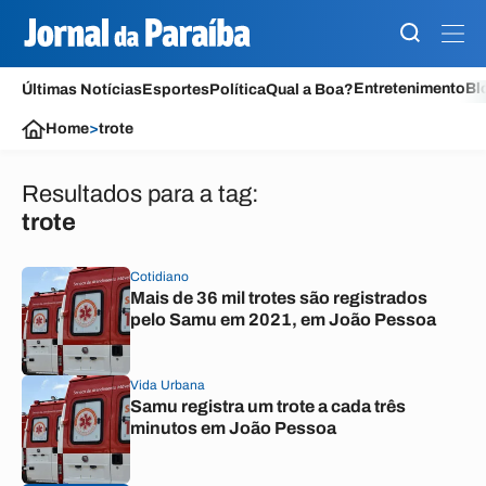
Entretenimento
Bl
Últimas Notícias
Esportes
Política
Qual a Boa?
Home
>
trote
Resultados para a tag:
trote
Cotidiano
Mais de 36 mil trotes são registrados
pelo Samu em 2021, em João Pessoa
Vida Urbana
Samu registra um trote a cada três
minutos em João Pessoa