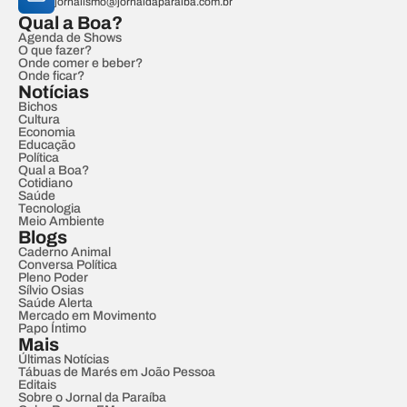
jornalismo@jornaldaparaiba.com.br
Qual a Boa?
Agenda de Shows
O que fazer?
Onde comer e beber?
Onde ficar?
Notícias
Bichos
Cultura
Economia
Educação
Política
Qual a Boa?
Cotidiano
Saúde
Tecnologia
Meio Ambiente
Blogs
Caderno Animal
Conversa Política
Pleno Poder
Sílvio Osias
Saúde Alerta
Mercado em Movimento
Papo Íntimo
Mais
Últimas Notícias
Tábuas de Marés em João Pessoa
Editais
Sobre o Jornal da Paraíba