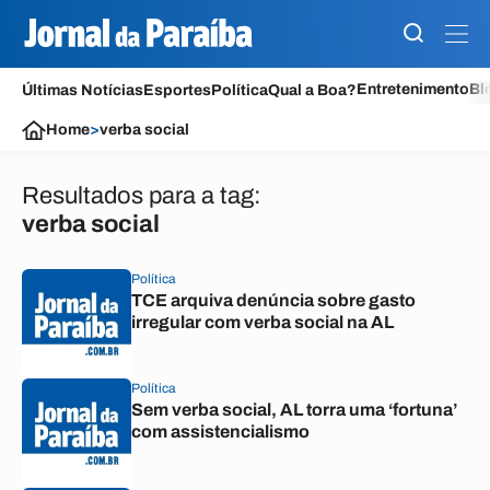
Entretenimento
Bl
Últimas Notícias
Esportes
Política
Qual a Boa?
Home
>
verba social
Resultados para a tag:
verba social
Política
TCE arquiva denúncia sobre gasto
irregular com verba social na AL
Política
Sem verba social, AL torra uma ‘fortuna’
com assistencialismo