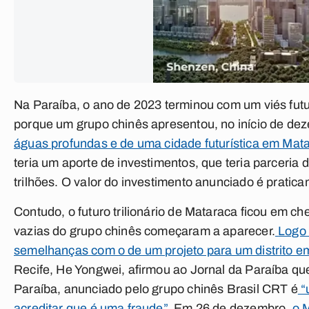
Na Paraíba, o ano de 2023 terminou com um viés futuri
porque um grupo chinês apresentou, no início de de
águas profundas e de uma cidade futurística em Mat
teria um aporte de investimentos, que teria parceria 
trilhões. O valor do investimento anunciado é prati
Contudo, o futuro trilionário de Mataraca ficou em c
vazias do grupo chinês começaram a aparecer.
Logo 
semelhanças com o de um projeto para um distrito 
Recife, He Yongwei, afirmou ao
Jornal da Paraíba
que
Paraíba, anunciado pelo grupo chinês Brasil CRT é
“
acreditar que é uma fraude”
. Em 26 de dezembro,
o 