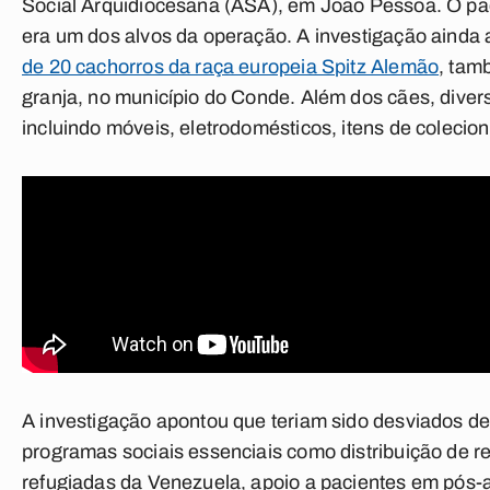
Social Arquidiocesana (ASA), em João Pessoa. O padr
era um dos alvos da operação. A investigação ainda
de 20 cachorros da raça europeia Spitz Alemão
, tam
granja, no município do Conde. Além dos cães, divers
incluindo móveis, eletrodomésticos, itens de colecion
A investigação apontou que teriam sido desviados de
programas sociais essenciais como distribuição de r
refugiadas da Venezuela, apoio a pacientes em pós-al