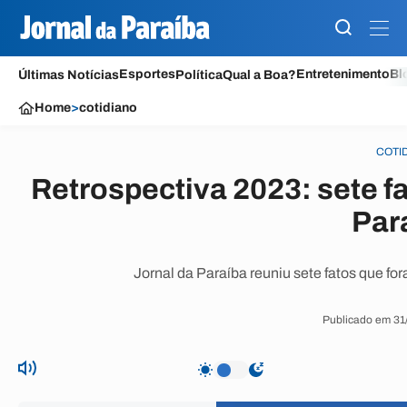
Esportes
Entretenimento
Bl
Últimas Notícias
Política
Qual a Boa?
Home
>
cotidiano
COTI
Retrospectiva 2023: sete f
Par
Jornal da Paraíba reuniu sete fatos que fo
Publicado em 31