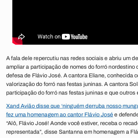
A fala dele repercutiu nas redes sociais e abriu um 
ampliar a participação de nomes do forró nordestino 
defesa de Flávio José. A cantora Eliane, conhecida 
valorização do forró nas festas juninas. A cantora
participação do forró nas festas juninas e que outros
Xand Avião disse que ‘ninguém derruba nosso mung
fez uma homenagem ao cantor Flávio José
e defendeu
“Alô, Flávio José! Aonde você estiver, receba o re
representada”, disse Santanna em homenagem a Flá