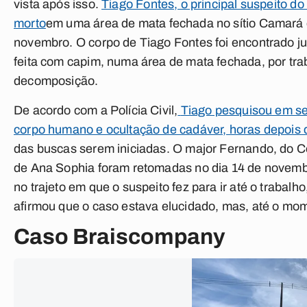
vista após isso.
Tiago Fontes, o principal suspeito d
morto
em uma área de mata fechada no sítio Camará 
novembro. O corpo de Tiago Fontes foi encontrado j
feita com capim, numa área de mata fechada, por tr
decomposição.
De acordo com a Polícia Civil,
Tiago pesquisou em se
corpo humano e ocultação de cadáver, horas depois
das buscas serem iniciadas. O major Fernando, do C
de Ana Sophia foram retomadas no dia 14 de novembr
no trajeto em que o suspeito fez para ir até o trabalho
afirmou que o caso estava elucidado, mas, até o mom
Caso Braiscompany