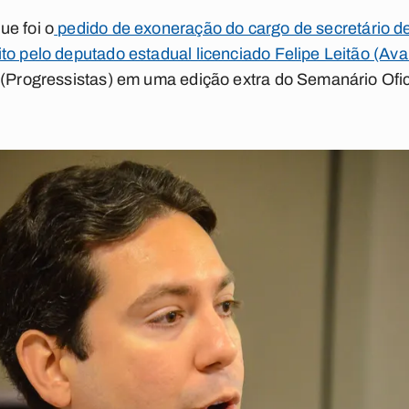
ue foi o
pedido de exoneração do cargo de secretário d
to pelo deputado estadual licenciado Felipe Leitão (Ava
 (Progressistas) em uma edição extra do Semanário Ofic