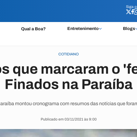
Siga 
Siga 
Entretenimento
Blogs
Qual a Boa?
COTIDIANO
os que marcaram o 'f
Finados na Paraíba
Paraíba montou cronograma com resumos das notícias que fora
Publicado em 03/11/2021 às 9:00